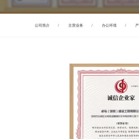
公司简介
主营业务