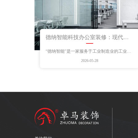
上一篇：
诚信经营示范单位