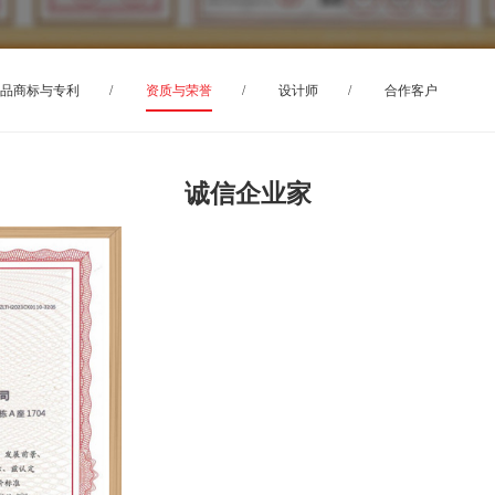
办公环境
产品商标与专利
资质与荣誉
诚信