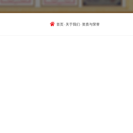
设计师
合作客户
企业家