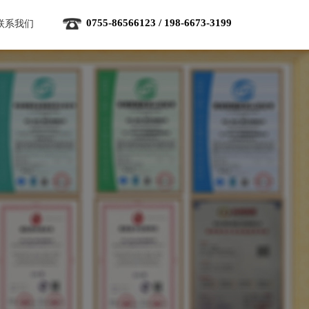
卓马新材
新闻动态
联系我们
是我们最大的荣耀！